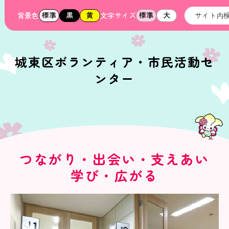
標準
黒
黄
標準
大
背景色
文字サイズ
城東区ボランティア・市民活動セ
ンター
つながり・出会い・支えあい
学び・広がる