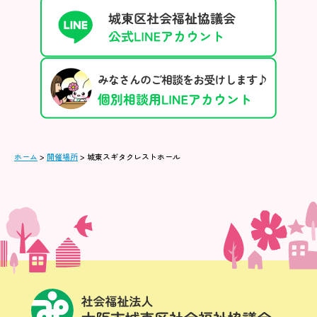
ホーム
>
開催場所
>
城東スギタクレストホール