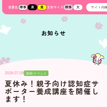
標準
黒
黄
標準
大
背景色
文字サイズ
お知らせ
2026.07.09
講座/イベント
夏休み！親子向け認知症サ
ポーター養成講座を開催し
ます！