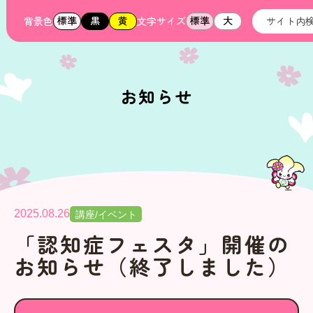
標準
黒
黄
標準
大
背景色
文字サイズ
お知らせ
2025.08.26
講座/イベント
「認知症フェスタ」開催の
お知らせ（終了しました）